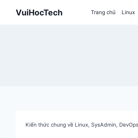
Skip
VuiHocTech
to
Trang chủ
Linux
content
Kiến thức chung về Linux, SysAdmin, DevOps 