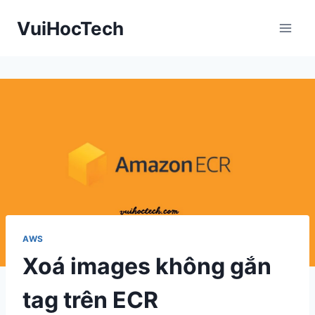
Skip
VuiHocTech
to
content
AWS
Xoá images không gắn
tag trên ECR