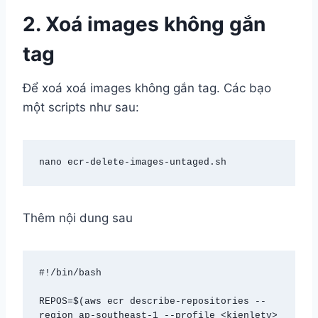
2. Xoá images không gắn
tag
Để xoá xoá images không gắn tag. Các bạo
một scripts như sau:
nano ecr-delete-images-untaged.sh
Thêm nội dung sau
#!/bin/bash

REPOS=$(aws ecr describe-repositories --
region ap-southeast-1 --profile <kienletv> 