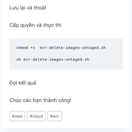
Lưu lại và thoát
Cấp quyền và thực thi
chmod +x  ecr-delete-images-untaged.sh
sh 
ecr-delete-images-untaged.sh
Đợi kết quả
Chúc các bạn thành công!
Post
#
aws
#
cloud
#
ecr
Tags: