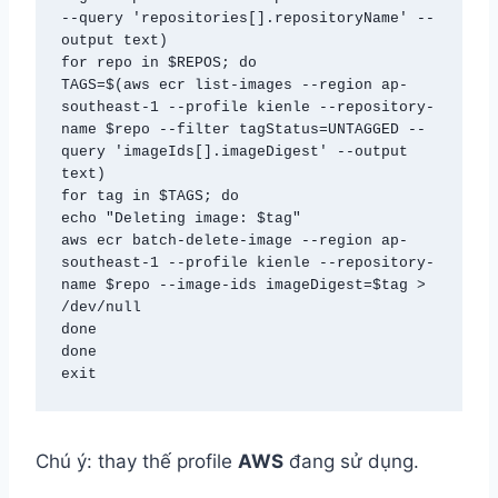
--query 'repositories[].repositoryName' --
output text)

for repo in $REPOS; do

TAGS=$(aws ecr list-images --region ap-
southeast-1 --profile kienle --repository-
name $repo --filter tagStatus=UNTAGGED --
query 'imageIds[].imageDigest' --output 
text)

for tag in $TAGS; do

echo "Deleting image: $tag"

aws ecr batch-delete-image --region ap-
southeast-1 --profile kienle --repository-
name $repo --image-ids imageDigest=$tag > 
/dev/null

done

done

exit
Chú ý: thay thế profile
AWS
đang sử dụng.