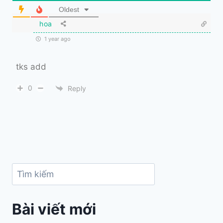
Oldest
hoa
1 year ago
tks add
0
Reply
Search
Bài viết mới