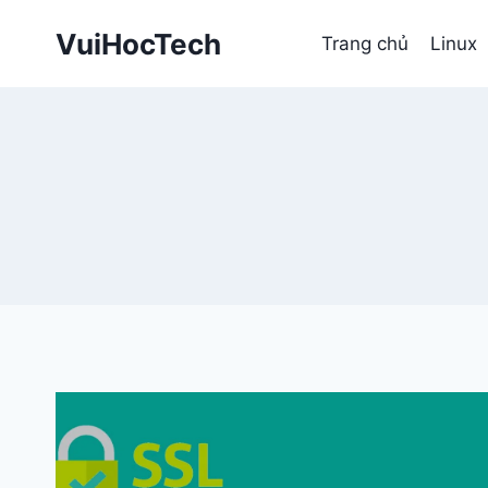
Skip
VuiHocTech
to
Trang chủ
Linux
content