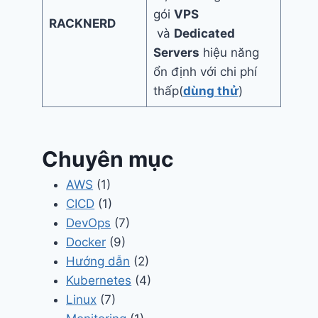
gói
VPS
RACKNERD
và
Dedicated
Servers
hiệu năng
ổn định với chi phí
thấp(
dùng thử
)
Chuyên mục
AWS
(1)
CICD
(1)
DevOps
(7)
Docker
(9)
Hướng dẫn
(2)
Kubernetes
(4)
Linux
(7)