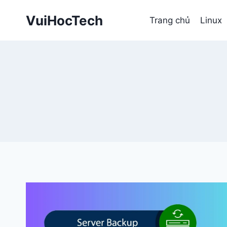
Skip
VuiHocTech
to
Trang chủ
Linux
content