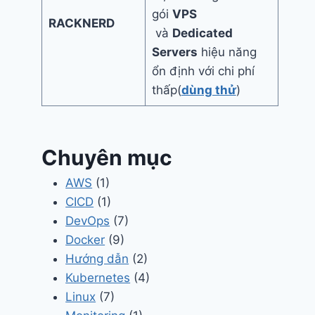
gói
VPS
RACKNERD
và
Dedicated
Servers
hiệu năng
ổn định với chi phí
thấp(
dùng thử
)
Chuyên mục
AWS
(1)
CICD
(1)
DevOps
(7)
Docker
(9)
Hướng dẫn
(2)
Kubernetes
(4)
Linux
(7)