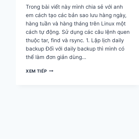
Trong bài viết này mình chia sẻ với anh
em cách tạo các bản sao lưu hàng ngày,
hàng tuần và hàng tháng trên Linux một
cách tự động. Sử dụng các câu lệnh quen
thuộc tar, find và rsync. 1. Lập lịch daily
backup Đối với daily backup thì mình có
thể làm đơn giản dùng…
LẬP
XEM TIẾP
LỊCH
BACKUP
DAILY
WEEKLY
MONTHLY
DÙNG
TAR
RSYNC
VÀ
CRON