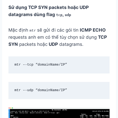
Sử dụng TCP SYN packets hoặc UDP
datagrams dùng flag
,
tcp
udp
Mặc định
sẽ gửi đi các gói tin
ICMP ECHO
mtr
requests anh em có thể tùy chọn sử dụng
TCP
SYN
packets hoặc
UDP
datagrams.
mtr –-tcp “domainName/IP”
mtr –-udp “domainName/IP”