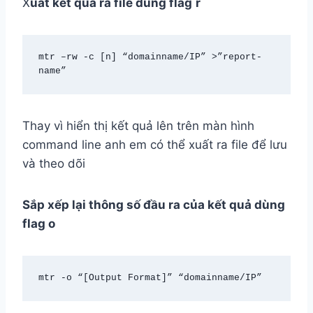
X
uất kết quả ra file dùng flag
r
mtr –rw -c [n] “domainname/IP” >”report-
name”
Thay vì hiển thị kết quả lên trên màn hình
command line anh em có thể xuất ra file để lưu
và theo dõi
Sắp xếp lại thông số đầu ra của kết quả dùng
flag o
mtr -o “[Output Format]” “domainname/IP”