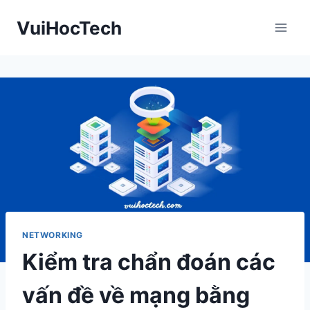
Skip
VuiHocTech
to
content
NETWORKING
Kiểm tra chẩn đoán các
vấn đề về mạng bằng