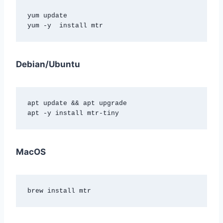
yum update

yum -y  install mtr
Debian/Ubuntu
apt update && apt upgrade

apt -y install mtr-tiny
MacOS
brew install mtr