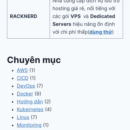
Nhà cung cấp dịch vụ lưu trữ
hosting giá rẻ, nổi tiếng với
RACKNERD
các gói
VPS
và
Dedicated
Servers
hiệu năng ổn định
với chi phí thấp(
dùng thử
)
Chuyên mục
AWS
(1)
CICD
(1)
DevOps
(7)
Docker
(9)
Hướng dẫn
(2)
Kubernetes
(4)
Linux
(7)
Monitoring
(1)