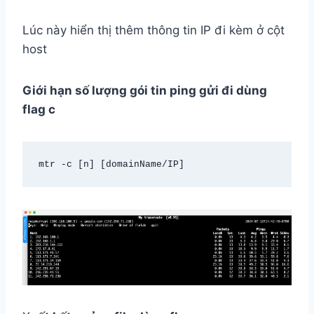
Lúc này hiển thị thêm thông tin IP đi kèm ở cột
host
Giới hạn số lượng gói tin ping gửi đi
dùng
flag c
mtr -c [n] [domainName/IP]