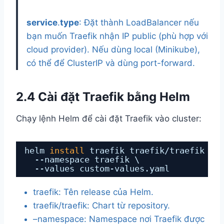
service
.
type
: Đặt thành LoadBalancer nếu
bạn muốn Traefik nhận IP public (phù hợp với
cloud provider). Nếu dùng local (Minikube),
có thể để ClusterIP và dùng port-forward.
2.4 Cài đặt Traefik bằng Helm
Chạy lệnh Helm để cài đặt Traefik vào cluster:
helm 
install
traefik traefik
/traefik
\
--namespace traefik \
--values custom-values.yaml
traefik: Tên release của Helm.
traefik/traefik: Chart từ repository.
–namespace: Namespace nơi Traefik được