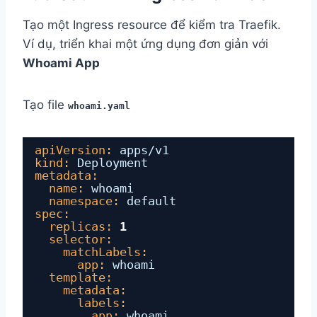
Tạo một Ingress resource để kiểm tra Traefik.
Ví dụ, triển khai một ứng dụng đơn giản với
Whoami App
Tạo file
whoami.yaml
apiVersion:
apps/v1
kind:
Deployment
metadata:
name:
whoami
namespace:
default
spec:
replicas:
1
selector:
matchLabels:
app:
whoami
template:
metadata:
labels:
app:
whoami