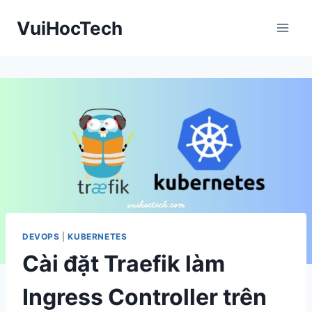
Skip
VuiHocTech
to
content
DEVOPS
|
KUBERNETES
Cài đặt Traefik làm
Ingress Controller trên