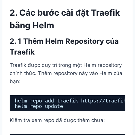
2. Các bước cài đặt Traefik
bằng Helm
2. 1 Thêm Helm Repository của
Traefik
Traefik được duy trì trong một Helm repository
chính thức. Thêm repository này vào Helm của
bạn:
helm repo add traefik https:
//traefik
.g
helm repo update
Kiểm tra xem repo đã được thêm chưa: