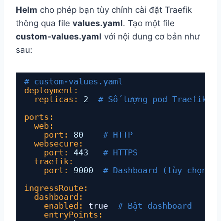
Helm
cho phép bạn tùy chỉnh cài đặt Traefik
thông qua file
values.yaml
. Tạo một file
custom-values.yaml
với nội dung cơ bản như
sau:
# custom-values.yaml
deployment:
replicas:
2  
# Số lượng pod Traefik
ports:
web:
port:
80    
# HTTP
websecure:
port:
443   
# HTTPS
traefik:
port:
9000  
# Dashboard (tùy chọn)
ingressRoute:
dashboard:
enabled:
true
# Bật dashboard
entryPoints: