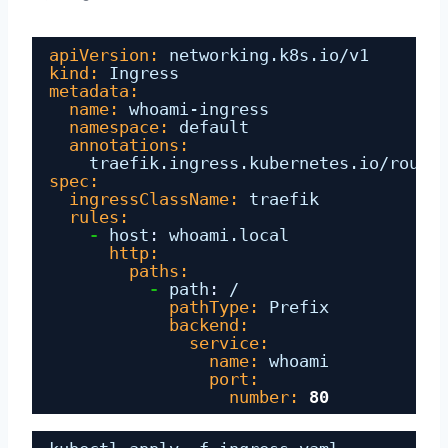
apiVersion:
networking.k8s.io/v1
kind:
Ingress
metadata:
name:
whoami-ingress
namespace:
default
annotations:
traefik.ingress.kubernetes.io/route
spec:
ingressClassName:
traefik
rules:
-
host
:
whoami.local
http:
paths:
-
path
:
/
pathType:
Prefix
backend:
service:
name:
whoami
port:
number:
80