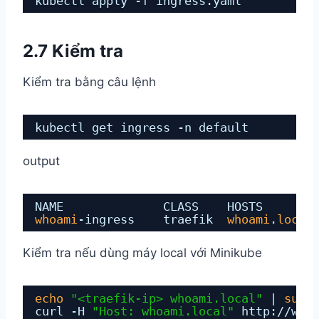
kubectl apply -f ingress.yaml
2.7 Kiểm tra
Kiểm tra bằng câu lệnh
kubectl get ingress -n default
output
NAME              CLASS    HOSTS       
whoami
-ingress    traefik  
whoami
.
local
Kiểm tra nếu dùng máy local với Minikube
echo
"<traefik-ip> whoami.local"
| 
sudo
curl -H 
"Host: whoami.local"
http:
//who