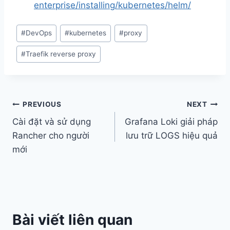
enterprise/installing/kubernetes/helm/
Post
#
DevOps
#
kubernetes
#
proxy
Tags:
#
Traefik reverse proxy
Post
PREVIOUS
NEXT
Cài đặt và sử dụng
Grafana Loki giải pháp
navigation
Rancher cho người
lưu trữ LOGS hiệu quả
mới
Bài viết liên quan