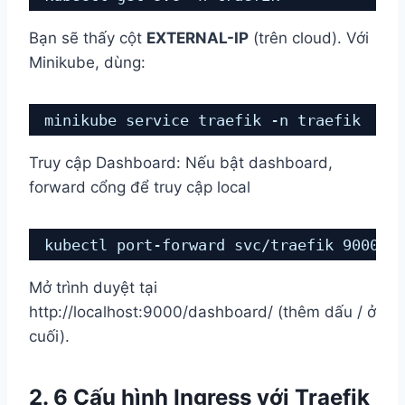
Bạn sẽ thấy cột
EXTERNAL-IP
(trên cloud). Với
Minikube, dùng:
minikube service traefik -n traefik
Truy cập Dashboard: Nếu bật dashboard,
forward cổng để truy cập local
kubectl port-forward svc/traefik 9000:9
Mở trình duyệt tại
http://localhost:9000/dashboard/ (thêm dấu / ở
cuối).
2. 6 Cấu hình Ingress với Traefik