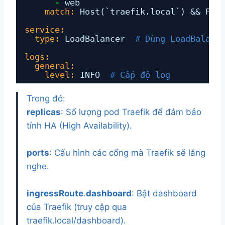
-
web
match:
Host(`traefik.local`) && Pat
service:
type:
LoadBalancer  
# Dùng LoadBalanc
logs:
general:
level:
INFO  
# Cấp độ log
Trong đó:
replicas
: Số lượng pod Traefik để đảm bảo
tính HA (High Availability).
ports
: Cấu hình các cổng mà Traefik sẽ lắng
nghe.
ingressRoute
.
dashboard
: Bật dashboard
của Traefik (truy cập qua
traefik.local/dashboard).