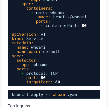
spec:
containers:
-
name
:
whoami
image:
traefik/whoami
ports:
-
containerPort
:
80
---
apiVersion:
v1
kind:
Service
metadata:
name:
whoami
namespace:
default
spec:
selector:
app:
whoami
ports:
-
protocol
:
TCP
port:
80
targetPort:
80
kubectl apply -f 
whoami
.yaml
Tạo Ingress