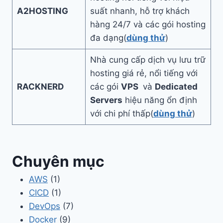
A2HOSTING
suất nhanh, hỗ trợ khách
hàng 24/7 và các gói hosting
đa dạng(
dùng thử
)
Nhà cung cấp dịch vụ lưu trữ
hosting giá rẻ, nổi tiếng với
RACKNERD
các gói
VPS
và
Dedicated
Servers
hiệu năng ổn định
với chi phí thấp(
dùng thử
)
Chuyên mục
AWS
(1)
CICD
(1)
DevOps
(7)
Docker
(9)