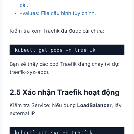
cài.
–values: File cấu hình tùy chỉnh.
Kiểm tra xem Traefik đã được cài chưa:
kubectl get pods -n traefik
Bạn sẽ thấy các pod Traefik đang chạy (ví dụ:
traefik-xyz-abc).
2.5 Xác nhận Traefik hoạt động
Kiểm tra Service: Nếu dùng
LoadBalancer
, lấy
external IP
kubectl get svc -n traefik